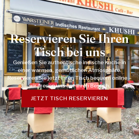
Reservieren Sie Ihren
Tisch bei uns
Genießen Sie authentische indische Küche in
einer warmen, gemütlichen Atmosphäre.
Reservieren Sie jetzt Ihren Tisch bequem online –
wir freuen uns auf Ihren Besuch.
JETZT TISCH RESERVIEREN