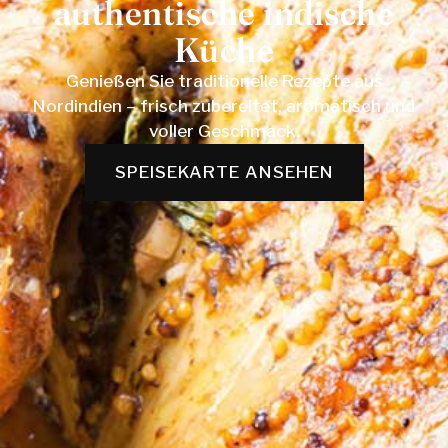
authentische indische
Küche
Genießen Sie traditionelle Rezepte aus
Nordindien – frisch zubereitet, aromatisch und
voller Geschmack.
SPEISEKARTE ANSEHEN