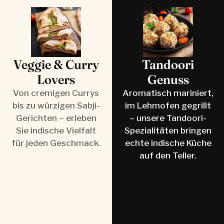
Veggie & Curry
Tandoori
Lovers
Genuss
Von cremigen Currys
Aromatisch mariniert,
bis zu würzigen Sabji-
im Lehmofen gegrillt
Gerichten – erleben
– unsere Tandoori-
Sie indische Vielfalt
Spezialitäten bringen
für jeden Geschmack.
echte indische Küche
auf den Teller.