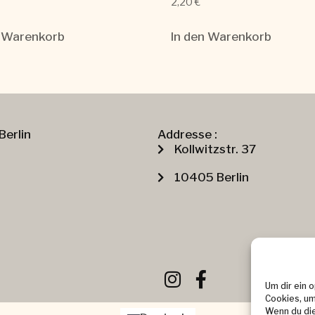
2,20
€
n Warenkorb
In den Warenkorb
Berlin
Addresse :
Kollwitzstr. 37
10405 Berlin
Um dir ein 
Cookies, um
Wenn du die