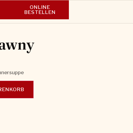
ONLINE
N
BESTELLEN
tawny
ühnersuppe
ARENKORB