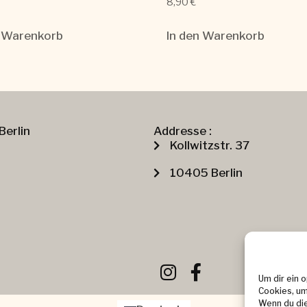
8,90
€
n Warenkorb
In den Warenkorb
Berlin
Addresse :
Kollwitzstr. 37
10405 Berlin
Um dir ein 
Cookies, um
Wenn du die