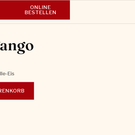
ONLINE
N
BESTELLEN
ango
le-Eis
ARENKORB