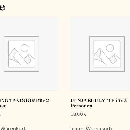
e
ING TANDOORI für 2
PUNJABI-PLATTE für 2
nen
Personen
€
68,00
€
n Warenkorb
In den Warenkorb