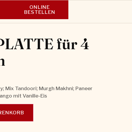
ONLINE
N
BESTELLEN
LATTE für 4
n
; Mix Tandoori; Murgh Makhni; Paneer
ango mit Vanille-Eis
ARENKORB