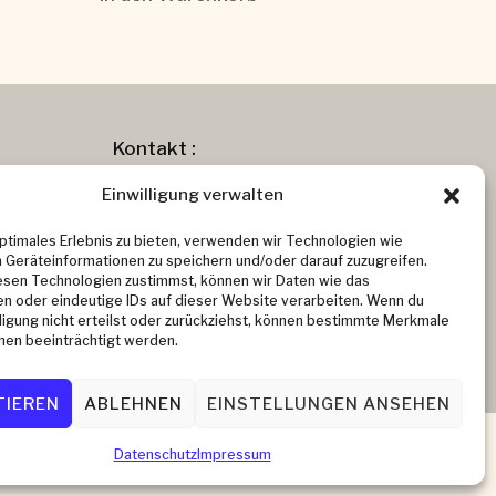
Kontakt :
Email: info@khushi-berlin.de
Telefon: 030 48 49 37 91
Einwilligung verwalten
optimales Erlebnis zu bieten, verwenden wir Technologien wie
 Geräteinformationen zu speichern und/oder darauf zuzugreifen.
sen Technologien zustimmst, können wir Daten wie das
en oder eindeutige IDs auf dieser Website verarbeiten. Wenn du
lligung nicht erteilst oder zurückziehst, können bestimmte Merkmale
nen beeinträchtigt werden.
TIEREN
ABLEHNEN
EINSTELLUNGEN ANSEHEN
Datenschutz
Impressum