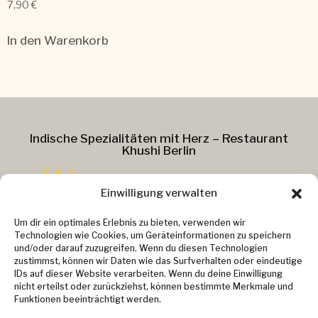
7,90
€
In den Warenkorb
Indische Spezialitäten mit Herz – Restaurant
Khushi Berlin
Einwilligung verwalten
Addresse :
Um dir ein optimales Erlebnis zu bieten, verwenden wir
Technologien wie Cookies, um Geräteinformationen zu speichern
Kollwitzstr. 37
und/oder darauf zuzugreifen. Wenn du diesen Technologien
zustimmst, können wir Daten wie das Surfverhalten oder eindeutige
10405 Berlin
IDs auf dieser Website verarbeiten. Wenn du deine Einwilligung
Kontakt :
nicht erteilst oder zurückziehst, können bestimmte Merkmale und
Email: info@khushi-berlin.de
Funktionen beeinträchtigt werden.
Telefon: 030 48 49 37 91