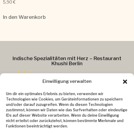
5,90
€
In den Warenkorb
Indische Spezialitäten mit Herz – Restaurant
Khushi Berlin
Einwilligung verwalten
Addresse :
Um dir ein optimales Erlebnis zu bieten, verwenden wir
Technologien wie Cookies, um Geräteinformationen zu speichern
Kollwitzstr. 37
und/oder darauf zuzugreifen. Wenn du diesen Technologien
zustimmst, können wir Daten wie das Surfverhalten oder eindeutige
10405 Berlin
IDs auf dieser Website verarbeiten. Wenn du deine Einwilligung
Kontakt :
nicht erteilst oder zurückziehst, können bestimmte Merkmale und
Email: info@khushi-berlin.de
Funktionen beeinträchtigt werden.
Telefon: 030 48 49 37 91