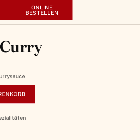
ONLINE
N
BESTELLEN
 Curry
Currysauce
ARENKORB
zialitäten