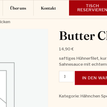
TISCH
Über uns
Kontakt
RESERVIERE
hicken
Butter C
14,90
€
saftiges Hühnerfilet, ku
Sahnesauce mit echtem
IN DEN W
Kategorie:
Hähnchen Spe