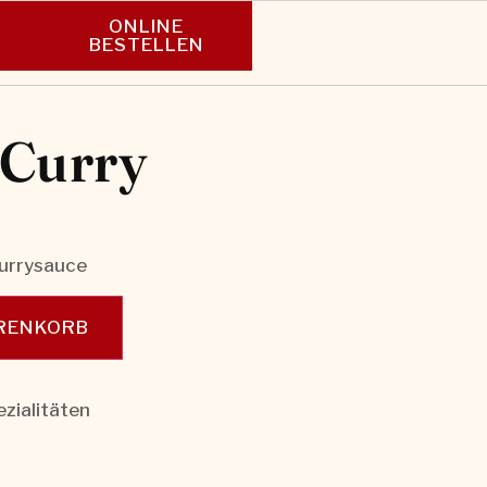
ONLINE
N
BESTELLEN
 Curry
Currysauce
ARENKORB
zialitäten