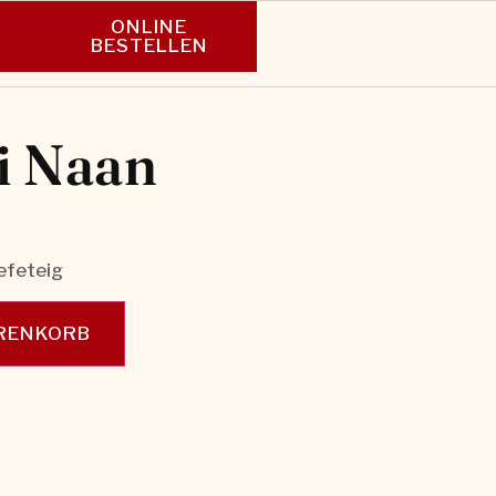
ONLINE
N
BESTELLEN
i Naan
efeteig
ARENKORB