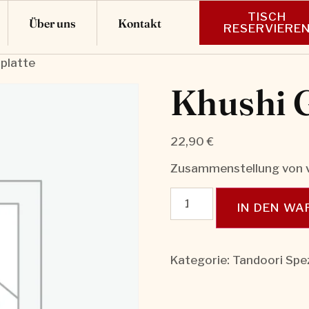
TISCH
Über uns
Kontakt
RESERVIERE
lplatte
Khushi G
22,90
€
Zusammenstellung von v
IN DEN W
Kategorie:
Tandoori Spez